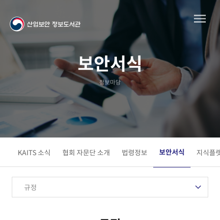
보안서식
정보마당
보안서식
KAITS 소식
협회 자문단 소개
법령정보
지식플