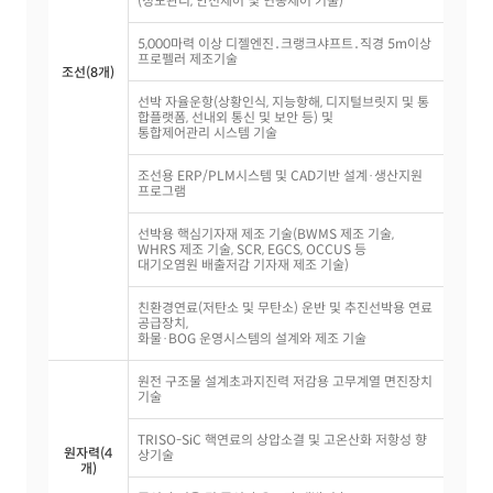
(정도관리, 안전제어 및 연동제어 기술)
5,000마력 이상 디젤엔진․크랭크샤프트․직경 5m이상
프로펠러 제조기술
조선(8개)
선박 자율운항(상황인식, 지능항해, 디지털브릿지 및 통
합플랫폼, 선내외 통신 및 보안 등) 및
통합제어관리 시스템 기술
조선용 ERP/PLM시스템 및 CAD기반 설계·생산지원
프로그램
선박용 핵심기자재 제조 기술(BWMS 제조 기술,
WHRS 제조 기술, SCR, EGCS, OCCUS 등
대기오염원 배출저감 기자재 제조 기술)
친환경연료(저탄소 및 무탄소) 운반 및 추진선박용 연료
공급장치,
화물·BOG 운영시스템의 설계와 제조 기술
원전 구조물 설계초과지진력 저감용 고무계열 면진장치
기술
TRISO-SiC 핵연료의 상압소결 및 고온산화 저항성 향
원자력(4
상기술
개)