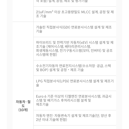
극 포함) 설계, 공정, 제조 및 평가기술
21uF/mm³ 이상 초고용량밀도 MLCC 설계, 공정 및 제
조 기술
가솔린 직접분사식(GDI) 연료분사시스템 설계 및 제조
기술
하이브리드 및 전력기반 자동차(xEV) 시스템 설계 및 제
조기술 (제어시스템, 배터리관리시스템,
회생제동시스템, 전기구동시스템(모터, 인버터) 및 공조
시스템에 한함)
수소전기자동차 연료전지시스템(수소저장·공급, 스택
및 BOP) 설계 및 공정‧제조 기술
LPG 직접분사식(LPDi) 연료분사시스템 설계 및 제조기
술
Euro 6 기준 이상의 디젤엔진 연료분사시스템, 과급시
스템 및 배기가스 후처리시스템 설계 및
자동차·철
제조기술
도
(10개)
자동차 엔진·자동변속기 설계 및 제조기술(단, 양산 후
2년 이내 기술에 한함)