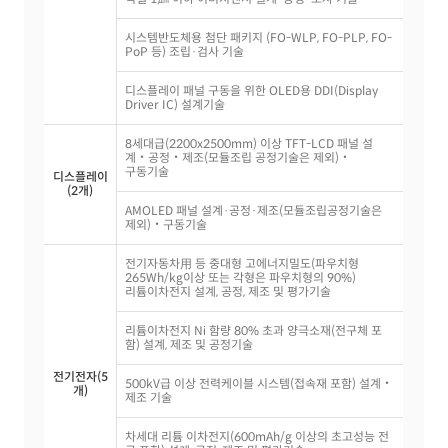
시스템반도체용 첨단 패키지 (FO-WLP, FO-PLP, FO-
PoP 등) 조립·검사 기술
디스플레이 패널 구동을 위한 OLED용 DDI(Display
Driver IC) 설계기술
8세대급(2200x2500mm) 이상 TFT-LCD 패널 설
계‧공정‧제조(모듈조립 공정기술은 제외)‧
구동기술
디스플레이
(2개)
AMOLED 패널 설계·공정·제조(모듈조립공정기술은
제외)‧구동기술
전기자동차用 등 중대형 고에너지밀도(파우치형
265Wh/kg이상 또는 각형은 파우치형의 90%)
리튬이차전지 설계, 공정, 제조 및 평가기술
리튬이차전지 Ni 함량 80% 초과 양극소재(전구체 포
함) 설계, 제조 및 공정기술
전기전자(5
500kV급 이상 전력케이블 시스템(접속재 포함) 설계‧
개)
제조 기술
차세대 리튬 이차전지(600mAh/g 이상의 초고성능 전