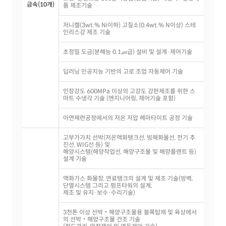
금속(10개)
품 제조기술
저니켈(3wt.% Ni이하) 고질소(0.4wt.% N이상) 스테
인리스강 제조 기술
초정밀 도금(분해능 0.1㎛급) 설비 및 설계·제어기술
딥러닝 인공지능 기반의 고로 조업 자동제어 기술
인장강도 600MPa 이상의 고강도 강판제조를 위한 스
마트 수냉각 기술 (엔지니어링, 제어기술 포함)
아연제련공정에서의 저온 저압 헤마타이트 공정 기술
고부가가치 선박(저온액화탱크선, 빙해화물선, 전기 추
진선, WIG선 등) 및
해양시스템(해양작업선, 해양구조물 및 해양플랜트 등)
설계 기술
액화가스 화물창, 연료탱크의 설계 및 제조 기술(방벽,
단열시스템 그리고 펌프타워의 설계,
제조 및 유지·보수·수리기술)
3천톤 이상 선박‧해양구조물용 블록탑재 및 육상에서
의 선박‧해양구조물 건조 기술