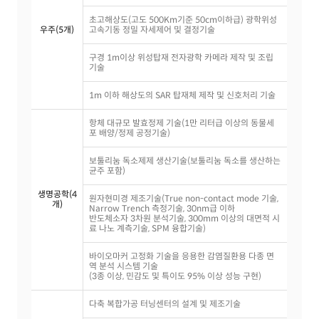
초고해상도(고도 500Km기준 50cm이하급) 광학위성
우주(5개)
고속기동 정밀 자세제어 및 결정기술
구경 1m이상 위성탑재 전자광학 카메라 제작 및 조립
기술
1m 이하 해상도의 SAR 탑재체 제작 및 신호처리 기술
항체 대규모 발효정제 기술(1만 리터급 이상의 동물세
포 배양/정제 공정기술)
보툴리눔 독소제제 생산기술(보툴리눔 독소를 생산하는
균주 포함)
생명공학(4
원자현미경 제조기술(True non-contact mode 기술,
개)
Narrow Trench 측정기술, 30nm급 이하
반도체소자 3차원 분석기술, 300mm 이상의 대면적 시
료 나노 계측기술, SPM 융합기술)
바이오마커 고정화 기술을 응용한 감염질환용 다종 면
역 분석 시스템 기술
(3종 이상, 민감도 및 특이도 95% 이상 성능 구현)
다축 복합가공 터닝센터의 설계 및 제조기술