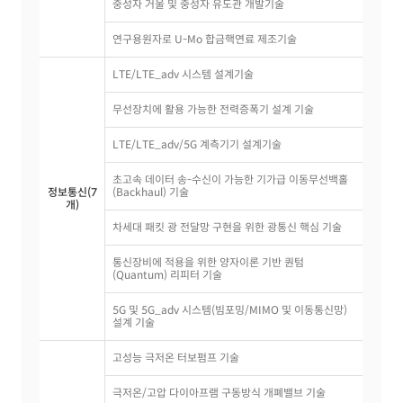
중성자 거울 및 중성자 유도관 개발기술
연구용원자로 U-Mo 합금핵연료 제조기술
LTE/LTE_adv 시스템 설계기술
무선장치에 활용 가능한 전력증폭기 설계 기술
LTE/LTE_adv/5G 계측기기 설계기술
초고속 데이터 송-수신이 가능한 기가급 이동무선백홀
정보통신(7
(Backhaul) 기술
개)
차세대 패킷 광 전달망 구현을 위한 광통신 핵심 기술
통신장비에 적용을 위한 양자이론 기반 퀀텀
(Quantum) 리피터 기술
5G 및 5G_adv 시스템(빔포밍/MIMO 및 이동통신망)
설계 기술
고성능 극저온 터보펌프 기술
극저온/고압 다이아프램 구동방식 개폐밸브 기술