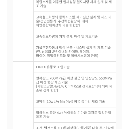
복합소재를 이용한 일체성형 철도차량 차체 설계 및 제
조 기술
고속철도차량의 동력시스템, 제어진단 설계 및 제조 기
술(견인전동기·주전력변환장치·대차·
차량종합제어장치 기술에 한함)
고속철도차량의 차체 설계, 해석 및 제조기술
자율주행자동차 핵심 부품ㆍ시스템 설계 및 제조 기술
(단, 상용화 3년 이내의 카메라, 레이더,
라이더, 정밀측위모듈 및 제어시스템에 한함)
FINEX 유동로 조업기술
항복강도 700MPa급 이상 철근 및 인장강도 650MPa
급 이상 형강 제조 기술
[저탄소강(0.4wt.% C이하)으로 전기로방식에 의해 제
조된 것에 한함]
고망간(10wt.% Mn 이상) 함유 특수강 제조 기술
합금원소 총량 4wt.%이하의 기가급 고강도 철강판재
제조 기술
조선·발전소용 100톤이상급(단품기준) 대형 주·단강제